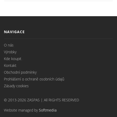
NAVIGACE
O nás
Výrobky
Kde koupit
Kontakt
Obchodní podmínky
Prohlášení o ochraně osobních údajů
Zásady cookies
© 2013-2026 ZASPAS | All RIGHTS RESERVED
Website managed by
Softmedia