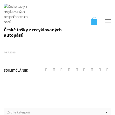
Me
České tašky z recyklovaných
autopásů
16.7.2019
SDÍLET ČLÁNEK