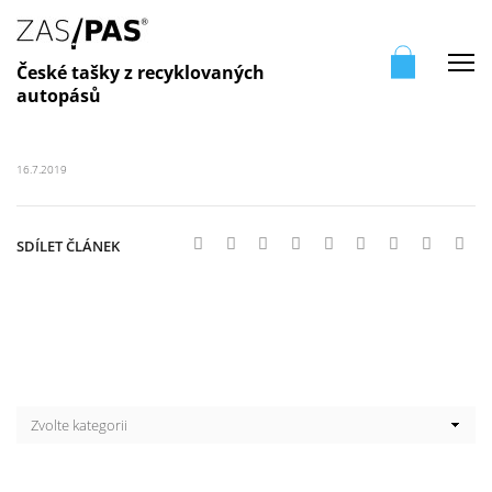
Me
České tašky z recyklovaných
autopásů
16.7.2019
SDÍLET ČLÁNEK