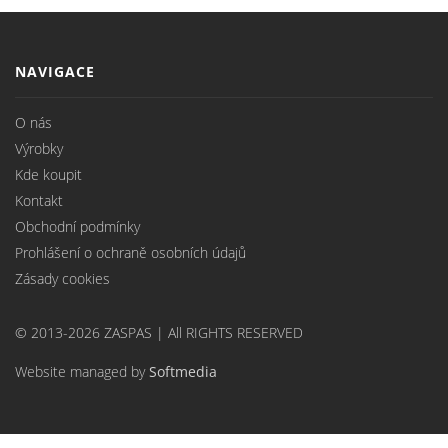
NAVIGACE
O nás
Výrobky
Kde koupit
Kontakt
Obchodní podmínky
Prohlášení o ochraně osobních údajů
Zásady cookies
© 2013-2026 ZASPAS | All RIGHTS RESERVED
Website managed by
Softmedia