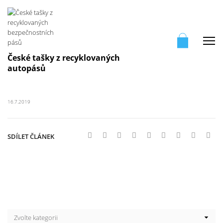
Me
České tašky z recyklovaných
autopásů
16.7.2019
SDÍLET ČLÁNEK