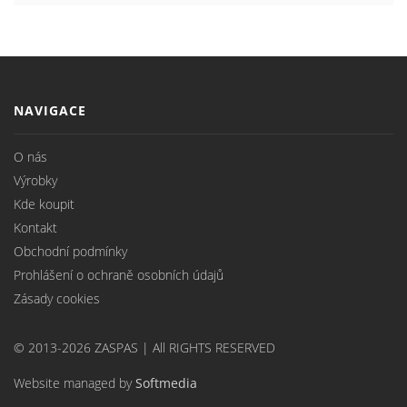
NAVIGACE
O nás
Výrobky
Kde koupit
Kontakt
Obchodní podmínky
Prohlášení o ochraně osobních údajů
Zásady cookies
© 2013-2026 ZASPAS | All RIGHTS RESERVED
Website managed by
Softmedia