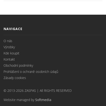
NAVIGACE
O nás
Výrobky
Kde koupit
Kontakt
Obchodní podmínky
Prohlášení o ochraně osobních údajů
Zásady cookies
© 2013-2026 ZASPAS | All RIGHTS RESERVED
Website managed by
Softmedia