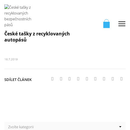
Me
České tašky z recyklovaných
autopásů
16.7.2019
SDÍLET ČLÁNEK