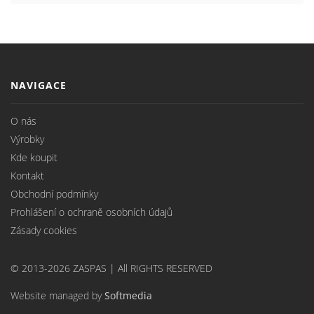
NAVIGACE
O nás
Výrobky
Kde koupit
Kontakt
Obchodní podmínky
Prohlášení o ochraně osobních údajů
Zásady cookies
© 2013-2026 ZASPAS | All RIGHTS RESERVED
Website managed by
Softmedia