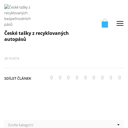
Me
České tašky z recyklovaných
autopásů
28.10.2019
SDÍLET ČLÁNEK