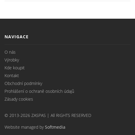
NAVIGACE
O nás
Výrobky
Kde koupit
Kontakt
Obchodní podmínky
Prohlášení o ochraně osobních údajů
Zásady cookies
© 2013-2026 ZASPAS | All RIGHTS RESERVED
Website managed by
Softmedia