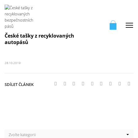
Me
České tašky z recyklovaných
autopásů
28.10.2019
SDÍLET ČLÁNEK