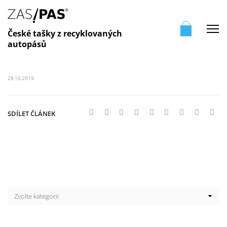
Me
České tašky z recyklovaných
autopásů
28.10.2019
SDÍLET ČLÁNEK