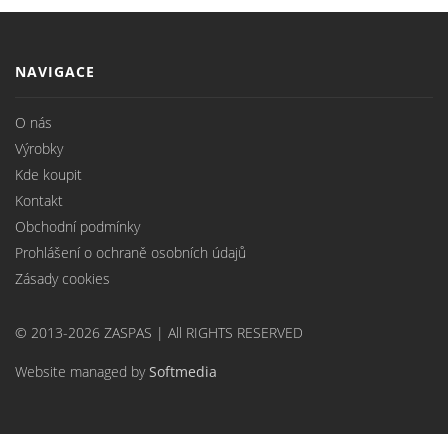
NAVIGACE
O nás
Výrobky
Kde koupit
Kontakt
Obchodní podmínky
Prohlášení o ochraně osobních údajů
Zásady cookies
© 2013-2026 ZASPAS | All RIGHTS RESERVED
Website managed by
Softmedia