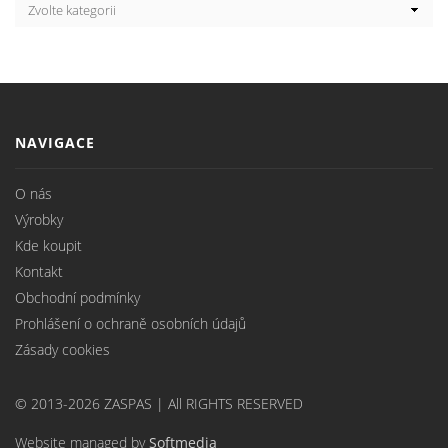
NAVIGACE
O nás
Výrobky
Kde koupit
Kontakt
Obchodní podmínky
Prohlášení o ochraně osobních údajů
Zásady cookies
© 2013-2026 ZASPAS | All RIGHTS RESERVED
Website managed by
Softmedia