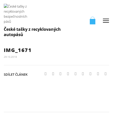
Me
České tašky z recyklovaných
autopásů
IMG_1671
29.10.2019
SDÍLET ČLÁNEK