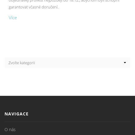
objednávky provést nejpozději do 18.12., abychom byli schopni
garantovat včasné doručení.
Více
NAVIGACE
O nás