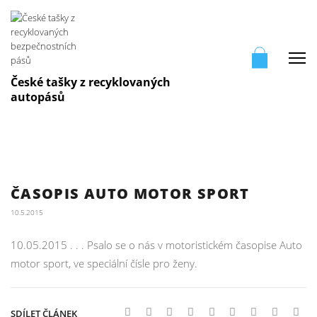
Me
České tašky z recyklovaných
autopásů
ČASOPIS AUTO MOTOR SPORT
10.5.2015
10.05.2015 . . . Psalo se o nás v motoristickém časopise Auto
motor sport, ve speciální čísle pro ženy.
SDÍLET ČLÁNEK