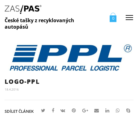
Me
0
České tašky z recyklovaných
autopásů
LOGO-PPL
18.4.2016
SDÍLET ČLÁNEK