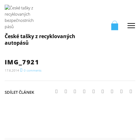
Me
České tašky z recyklovaných
autopásů
IMG_7921
17.6.2014
0
comments
SDÍLET ČLÁNEK