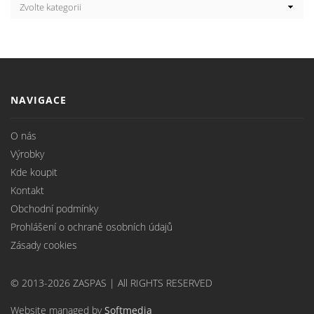
NAVIGACE
O nás
Výrobky
Kde koupit
Kontakt
Obchodní podmínky
Prohlášení o ochraně osobních údajů
Zásady cookies
© 2013-2026 ZASPAS | All RIGHTS RESERVED
Website managed by
Softmedia