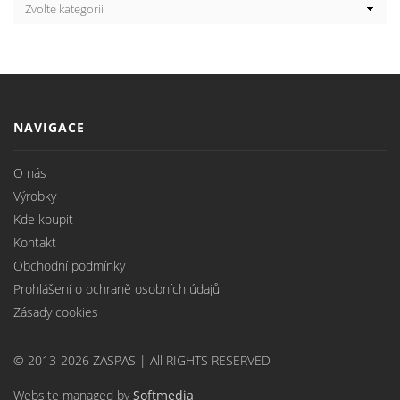
NAVIGACE
O nás
Výrobky
Kde koupit
Kontakt
Obchodní podmínky
Prohlášení o ochraně osobních údajů
Zásady cookies
© 2013-2026 ZASPAS | All RIGHTS RESERVED
Website managed by
Softmedia