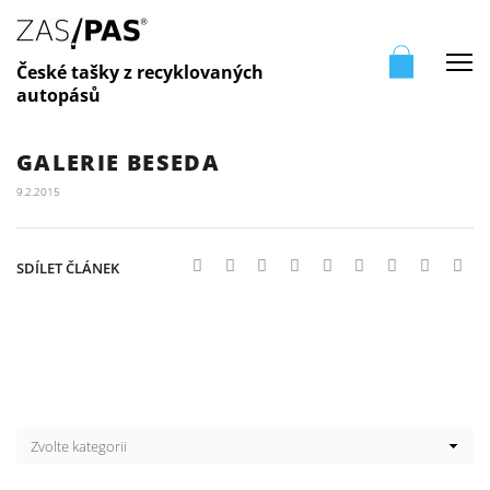
Me
České tašky z recyklovaných
autopásů
GALERIE BESEDA
9.2.2015
SDÍLET ČLÁNEK