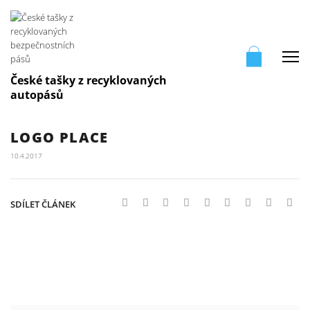
Me
České tašky z recyklovaných
autopásů
LOGO PLACE
10.4.2017
SDÍLET ČLÁNEK