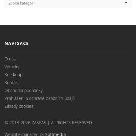
NAVIGACE
O nás
Výrobky
Kde koupit
Kontakt
Obchodní podmínky
Prohlášení o ochraně osobních údajů
Zásady cookies
© 2013-2026 ZASPAS | All RIGHTS RESERVED
Website managed by
Softmedia