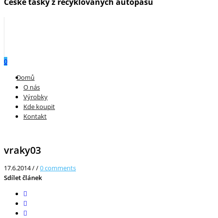
České tašky z recyklovaných autopásů
0
Menu
Domů
O nás
Výrobky
Kde koupit
Kontakt
vraky03
17.6.2014
/
/
0
comments
Sdílet článek