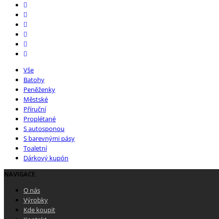
Vše
Batohy
Peněženky
Městské
Příruční
Proplétané
S autosponou
S barevnými pásy
Toaletní
Dárkový kupón
NAVIGACE
O nás
Výrobky
Kde koupit