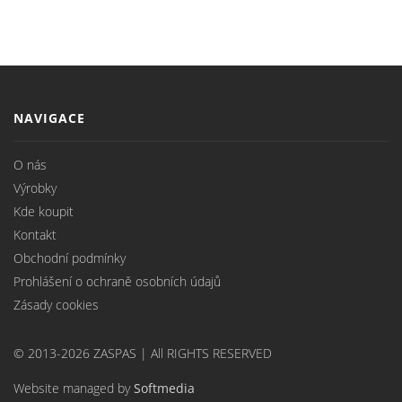
NAVIGACE
O nás
Výrobky
Kde koupit
Kontakt
Obchodní podmínky
Prohlášení o ochraně osobních údajů
Zásady cookies
© 2013-2026 ZASPAS | All RIGHTS RESERVED
Website managed by
Softmedia