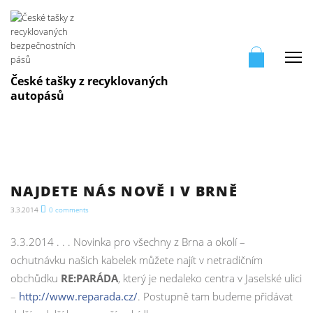
Me
České tašky z recyklovaných
autopásů
NAJDETE NÁS NOVĚ I V BRNĚ
3.3.2014
0
comments
3.3.2014 . . . Novinka pro všechny z Brna a okolí –
ochutnávku našich kabelek můžete najít v netradičním
obchůdku
RE:PARÁDA
, který je nedaleko centra v Jaselské ulici
–
http://www.reparada.cz/
. Postupně tam budeme přidávat