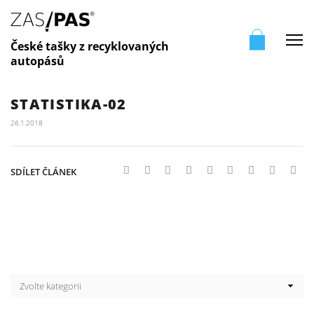
Me
České tašky z recyklovaných
autopásů
STATISTIKA-02
26.1.2018
SDÍLET ČLÁNEK