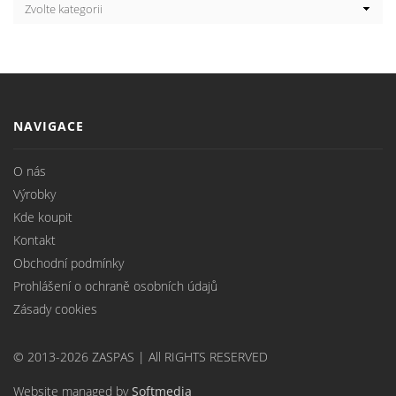
NAVIGACE
O nás
Výrobky
Kde koupit
Kontakt
Obchodní podmínky
Prohlášení o ochraně osobních údajů
Zásady cookies
© 2013-2026 ZASPAS | All RIGHTS RESERVED
Website managed by
Softmedia