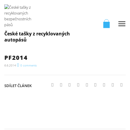
Me
České tašky z recyklovaných
autopásů
PF2014
6.6.2014
0
comments
SDÍLET ČLÁNEK