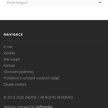
NAVIGACE
O nás
Výrobky
Kde koupit
Kontakt
Obchodní podmínky
Prohlášení o ochraně osobních údajů
Zásady cookies
© 2013-2026 ZASPAS | All RIGHTS RESERVED
Website managed by
Softmedia