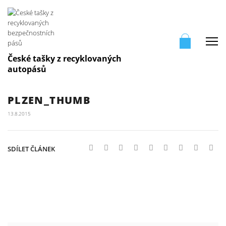
Me
České tašky z recyklovaných
autopásů
PLZEN_THUMB
13.8.2015
SDÍLET ČLÁNEK