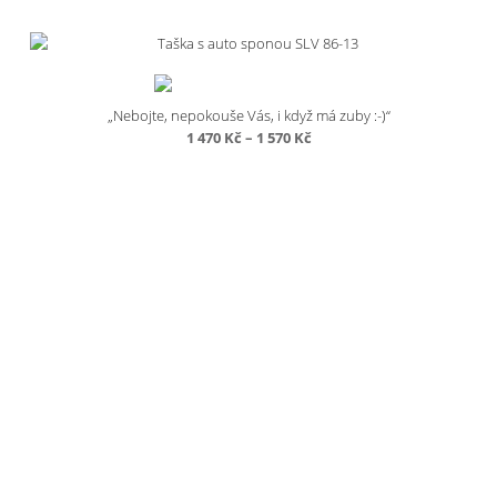
„Nebojte, nepokouše Vás, i když má zuby :-)“
Rozpětí
1 470
Kč
–
1 570
Kč
cen:
1
470 Kč
až
1
570 Kč