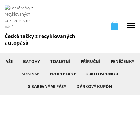
Me
České tašky z recyklovaných
autopásů
VŠE
BATOHY
TOALETNÍ
PŘÍRUČNÍ
PENĚŽENKY
MĚSTSKÉ
PROPLÉTANÉ
S AUTOSPONOU
S BAREVNÝMI PÁSY
DÁRKOVÝ KUPÓN