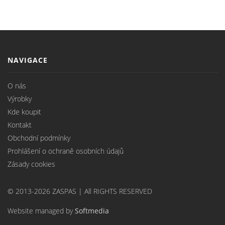
NAVIGACE
O nás
Výrobky
Kde koupit
Kontakt
Obchodní podmínky
Prohlášení o ochraně osobních údajů
Zásady cookies
© 2013-2026 ZASPAS | All RIGHTS RESERVED
Website managed by
Softmedia