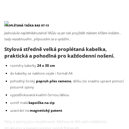
PROPLÉTANÁ TAŠKA BAS 87-13
Jednoduše nepřehlédnutelná! Můžu se jen tak projíždět městem křížem krážem…
tady nezabloudím…připoutám se a vyrážím…
Stylová středně velká proplétaná kabelka,
praktická a pohodlná pro každodenní nošení.
rozměry kabelky
24 x 30 cm
do kabelky se natěsno vejde i formát A4
pohodlný široký
popruh přes rameno
, délku lze snadno upravit pomocí
posuvné spony
vypodšívkovaná kvalitní černou látkou
uvnitř malá
kapsička na zip
uzavírání na
magnetický patent
Pásy a spony jsou recyklované. Mohou se lišit svým odstínem,
strukturou a tvarem (spony), oproti fotografii.