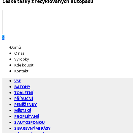
České tašky z recyklovaných autopásů
0
Menu
Domů
O nás
Výrobky
Kde koupit
Kontakt
VŠE
BATOHY
TOALETNÍ
PŘÍRUČNÍ
PENĚŽENKY
MĚSTSKÉ
PROPLÉTANÉ
S AUTOSPONOU
S BAREVNÝMI PÁSY