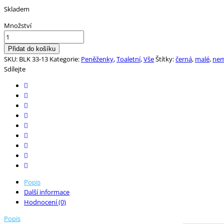
Skladem
Množství
Přidat do košíku
SKU:
BLK 33-13
Kategorie:
Peněženky
,
Toaletní
,
Vše
Štítky:
černá
,
malé
,
nem
Sdílejte
Popis
Další informace
Hodnocení (0)
Popis