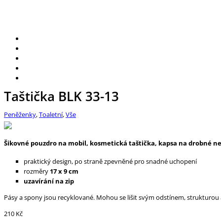
Taštička BLK 33-13
Peněženky
,
Toaletní
,
Vše
Šikovné pouzdro na mobil, kosmetická taštička, kapsa na drobné ne
praktický design, po straně zpevněné pro snadné uchopení
rozměry
17 x 9 cm
uzavírání na zip
Pásy a spony jsou recyklované. Mohou se lišit svým odstínem, strukturou a
210
Kč