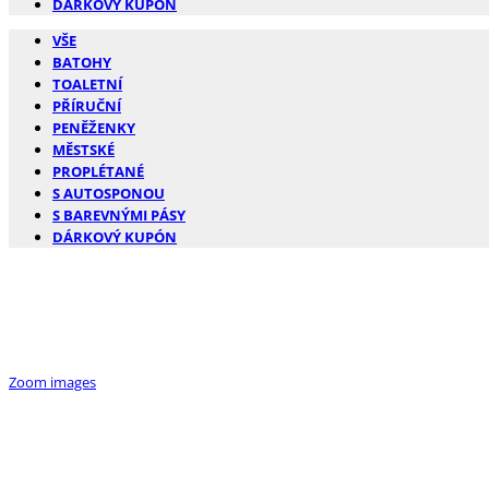
DÁRKOVÝ KUPÓN
VŠE
BATOHY
TOALETNÍ
PŘÍRUČNÍ
PENĚŽENKY
MĚSTSKÉ
PROPLÉTANÉ
S AUTOSPONOU
S BAREVNÝMI PÁSY
DÁRKOVÝ KUPÓN
Zoom images