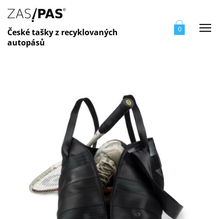
Me
0
České tašky z recyklovaných
autopásů