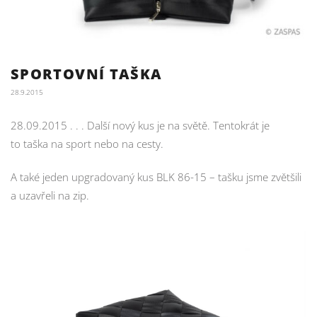
SPORTOVNÍ TAŠKA
28.9.2015
28.09.2015 . . . Další nový kus je na světě. Tentokrát je
to taška na sport nebo na cesty.
A také jeden upgradovaný kus BLK 86-15 – tašku jsme zvětšili
a uzavřeli na zip.