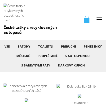
Me
České tašky z recyklovaných
autopásů
VŠE
BATOHY
TOALETNÍ
PŘÍRUČNÍ
PENĚŽENKY
MĚSTSKÉ
PROPLÉTANÉ
S AUTOSPONOU
S BAREVNÝMI PÁSY
DÁRKOVÝ KUPÓN
"Dolarovka"