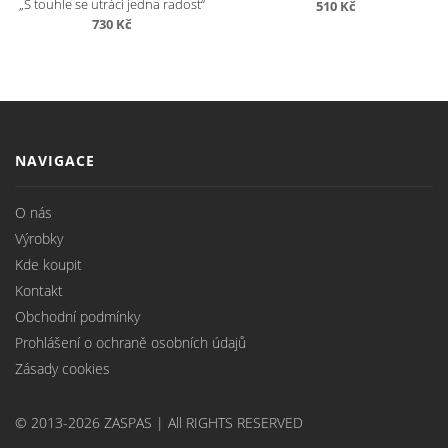
„S touhle se utrácí jedna radost“
510
Kč
730
Kč
NAVIGACE
O nás
Výrobky
Kde koupit
Kontakt
Obchodní podmínky
Prohlášení o ochraně osobních údajů
Zásady cookies
© 2013-2026 ZASPAS | All RIGHTS RESERVED