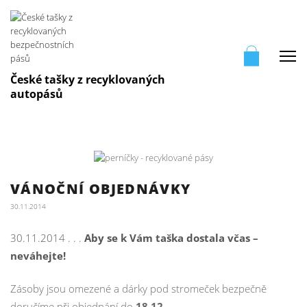
Me
České tašky z recyklovaných
autopásů
VÁNOČNÍ OBJEDNÁVKY
30.11.2014
30.11.2014 . . .
Aby se k Vám taška dostala včas –
neváhejte!
Zásoby jsou omezené a dárky pod stromeček bezpečně
doručíme při objednání do
18.12.