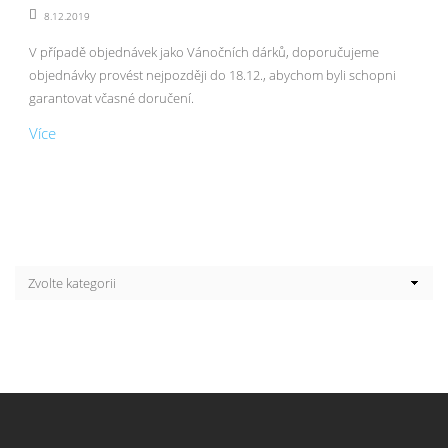
8.12.2019
V případě objednávek jako Vánočních dárků, doporučujeme
objednávky provést nejpozději do 18.12., abychom byli schopni
garantovat včasné doručení.
Více