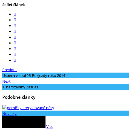
Sdílet článek
Previous
Úspěch v soutěži Rozjezdy roku 2014
Next
1. narozeniny ZasPas
Podobné články
Novinky
Více