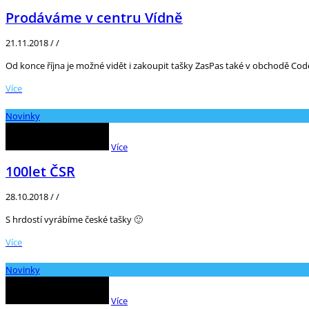
Prodáváme v centru Vídně
21.11.2018
/
/
Od konce října je možné vidět i zakoupit tašky ZasPas také v obchodě Cod
Více
Novinky
Více
100let ČSR
28.10.2018
/
/
S hrdostí vyrábíme české tašky 🙂
Více
Novinky
Více