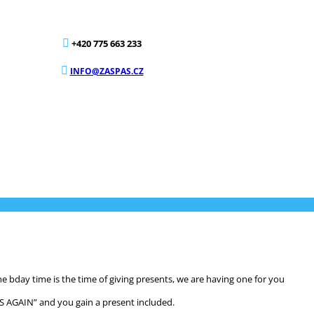
+420 775 663 233
INFO@ZASPAS.CZ
 the bday time is the time of giving presents, we are having one for you
S AGAIN” and you gain a present included.