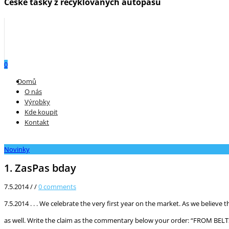
České tašky z recyklovaných autopásů
0
Menu
Domů
O nás
Výrobky
Kde koupit
Kontakt
Novinky
1. ZasPas bday
7.5.2014
/
/
0
comments
7.5.2014 . . . We celebrate the very first year on the market. As we believe
as well. Write the claim as the commentary below your order: “FROM BELT