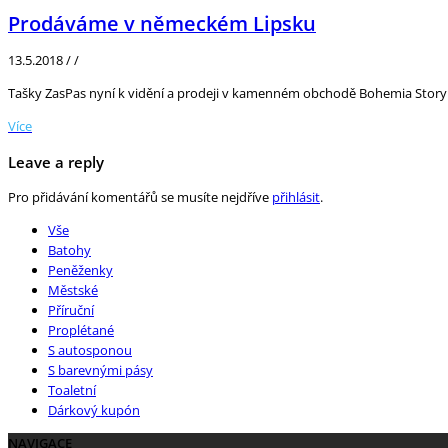
Prodáváme v německém Lipsku
13.5.2018
/
/
Tašky ZasPas nyní k vidění a prodeji v kamenném obchodě Bohemia Story
Více
Leave a reply
Pro přidávání komentářů se musíte nejdříve
přihlásit
.
Vše
Batohy
Peněženky
Městské
Příruční
Proplétané
S autosponou
S barevnými pásy
Toaletní
Dárkový kupón
NAVIGACE