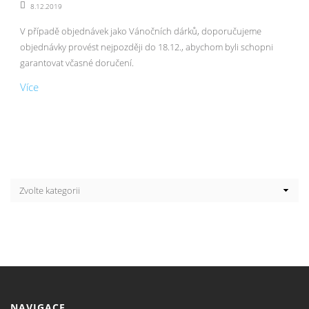
8.12.2019
V případě objednávek jako Vánočních dárků, doporučujeme
objednávky provést nejpozději do 18.12., abychom byli schopni
garantovat včasné doručení.
Více
NAVIGACE