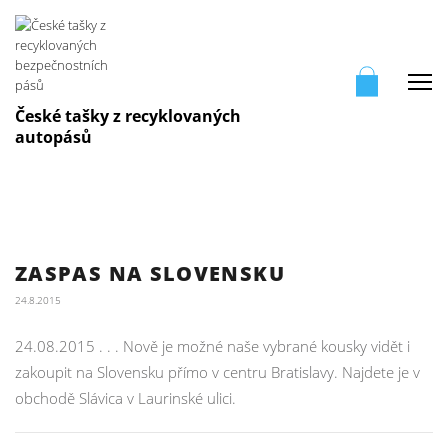
Me
České tašky z recyklovaných
autopásů
ZASPAS NA SLOVENSKU
24.8.2015
24.08.2015 . . . Nově je možné naše vybrané kousky vidět i
zakoupit na Slovensku přímo v centru Bratislavy. Najdete je v
obchodě Slávica v Laurinské ulici.