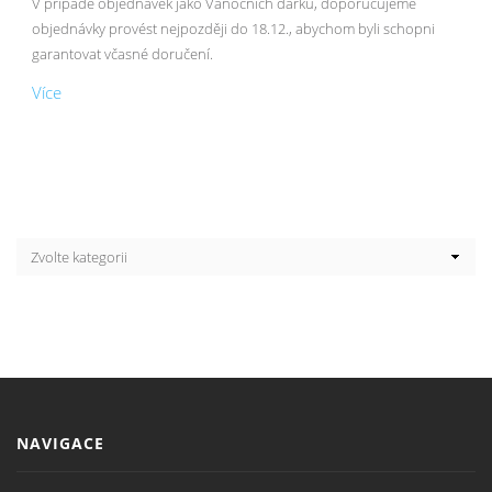
V případě objednávek jako Vánočních dárků, doporučujeme
objednávky provést nejpozději do 18.12., abychom byli schopni
garantovat včasné doručení.
Více
NAVIGACE