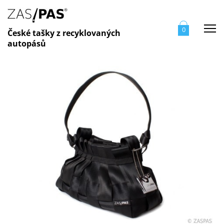
Me
0
České tašky z recyklovaných
autopásů