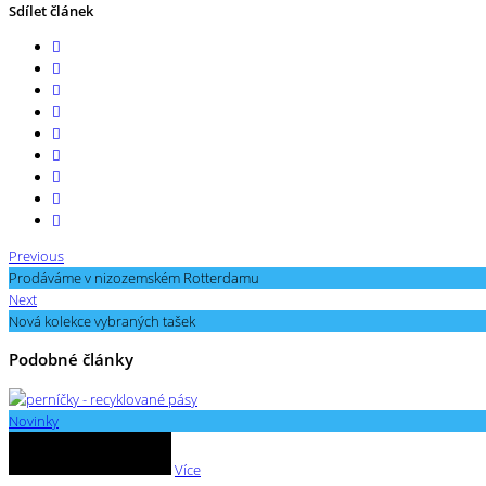
Sdílet článek
Previous
Prodáváme v nizozemském Rotterdamu
Next
Nová kolekce vybraných tašek
Podobné články
Novinky
Více