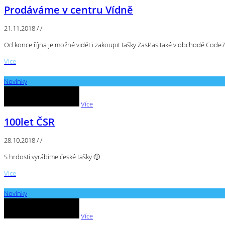
Prodáváme v centru Vídně
21.11.2018
/
/
Od konce října je možné vidět i zakoupit tašky ZasPas také v obchodě Code7
Více
Novinky
Více
100let ČSR
28.10.2018
/
/
S hrdostí vyrábíme české tašky 🙂
Více
Novinky
Více