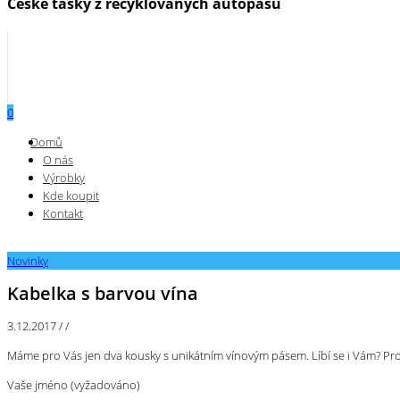
České tašky z recyklovaných autopásů
0
Menu
Domů
O nás
Výrobky
Kde koupit
Kontakt
Novinky
Kabelka s barvou vína
3.12.2017
/
/
Máme pro Vás jen dva kousky s unikátním vínovým pásem. Líbí se i Vám? Pro
Vaše jméno (vyžadováno)