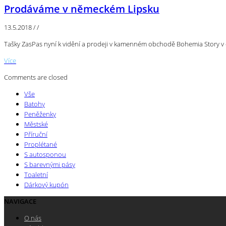
Prodáváme v německém Lipsku
13.5.2018
/
/
Tašky ZasPas nyní k vidění a prodeji v kamenném obchodě Bohemia Story v
Více
Comments are closed
Vše
Batohy
Peněženky
Městské
Příruční
Proplétané
S autosponou
S barevnými pásy
Toaletní
Dárkový kupón
NAVIGACE
O nás