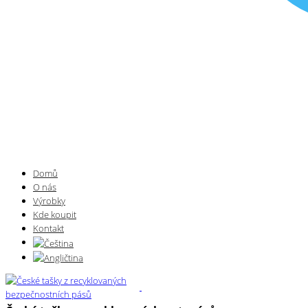
Domů
O nás
Výrobky
Kde koupit
Kontakt