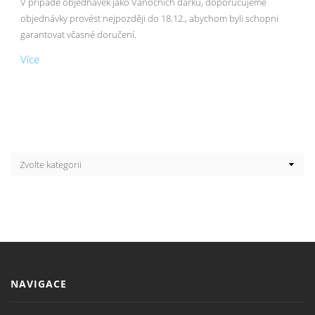
V případě objednávek jako Vánočních dárků, doporučujeme
objednávky provést nejpozději do 18.12., abychom byli schopni
garantovat včasné doručení.
Více
NAVIGACE