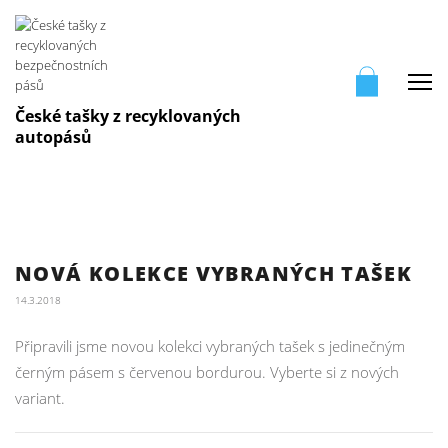
Me
České tašky z recyklovaných
autopásů
NOVÁ KOLEKCE VYBRANÝCH TAŠEK
14.3.2018
Připravili jsme novou kolekci vybraných tašek s jedinečným
černým pásem s červenou bordurou. Vyberte si z nových
variant.