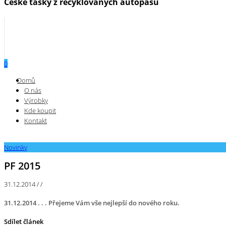
České tašky z recyklovaných autopásů
0
Menu
Domů
O nás
Výrobky
Kde koupit
Kontakt
Novinky
PF 2015
31.12.2014
/
/
31.12.2014 . . . Přejeme Vám vše nejlepší do nového roku.
Sdílet článek