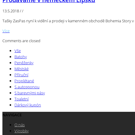
13.5.2018
/
/
Tašky ZasPas nyní k vidění a prodeji v kamenném obchodě Bohemia Story v
Více
Comments are closed
Vše
Batohy
Peněženky
Městské
Příruční
Proplétané
S autosponou
S barevnými pásy
Toaletní
Dárkový kupón
NAVIGACE
O nás
Výrobky