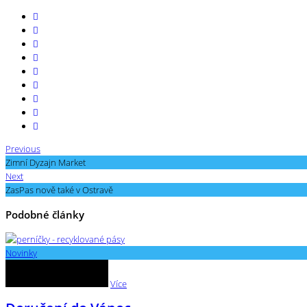
Previous
Zimní Dyzajn Market
Next
ZasPas nově také v Ostravě
Podobné články
Novinky
Více