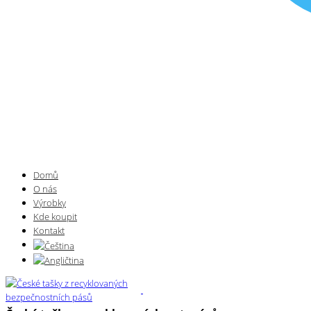
Domů
O nás
Výrobky
Kde koupit
Kontakt