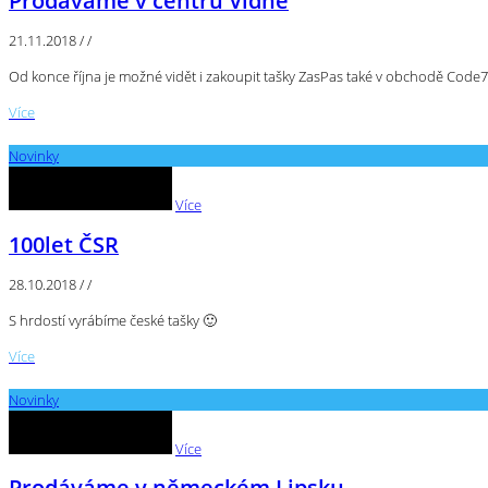
Prodáváme v centru Vídně
21.11.2018
/
/
Od konce října je možné vidět i zakoupit tašky ZasPas také v obchodě Code7
Více
Novinky
Více
100let ČSR
28.10.2018
/
/
S hrdostí vyrábíme české tašky 🙂
Více
Novinky
Více
Prodáváme v německém Lipsku