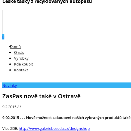
České tašky z recyklovaných autopásů
0
Menu
Domů
O nás
Výrobky
Kde koupit
Kontakt
Novinky
ZasPas nově také v Ostravě
9.2.2015
/
/
9.02.2015 . . . Nově možnost zakoupení našich vybraných produktů také
Více ZDE:
http://www.galeriebeseda.cz/designshop