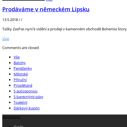
Prodáváme v německém Lipsku
13.5.2018
/
/
Tašky ZasPas nyní k vidění a prodeji v kamenném obchodě Bohemia Story
Více
Comments are closed
Vše
Batohy
Peněženky
Městské
Příruční
Proplétané
S autosponou
S barevnými pásy
Toaletní
Dárkový kupón
NAVIGACE
O nás