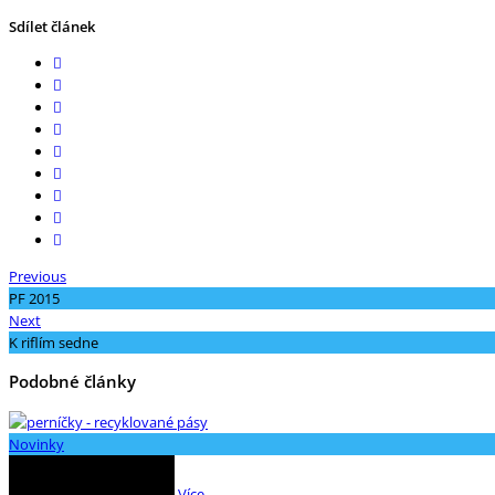
Sdílet článek
Previous
PF 2015
Next
K riflím sedne
Podobné články
Novinky
Více