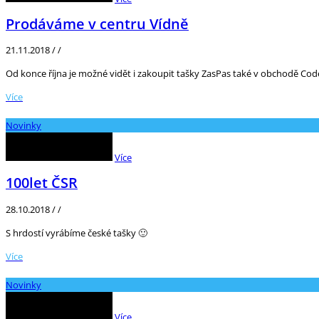
Prodáváme v centru Vídně
21.11.2018
/
/
Od konce října je možné vidět i zakoupit tašky ZasPas také v obchodě Cod
Více
Novinky
Více
100let ČSR
28.10.2018
/
/
S hrdostí vyrábíme české tašky 🙂
Více
Novinky
Více