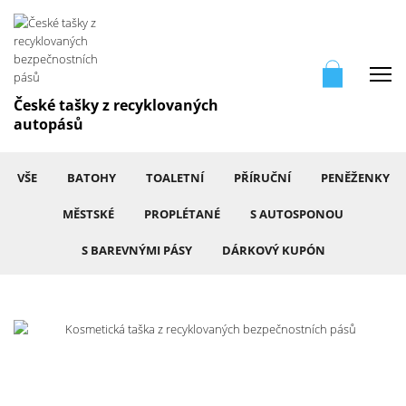
Me
České tašky z recyklovaných
autopásů
VŠE
BATOHY
TOALETNÍ
PŘÍRUČNÍ
PENĚŽENKY
MĚSTSKÉ
PROPLÉTANÉ
S AUTOSPONOU
S BAREVNÝMI PÁSY
DÁRKOVÝ KUPÓN