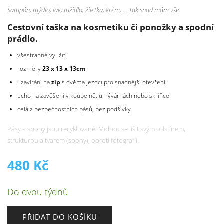
Šampón, mýdlo, lak, tužidlo, žiletka, krém, … Tak snad mám vše.
Cestovní taška na kosmetiku či ponožky a spodní
prádlo.
všestranné využití
rozměry
23
x 13 x 13cm
uzavírání na
zip
s dvěma jezdci pro snadnější otevření
ucho na zavěšení v koupelně, umývárnách nebo skříňce
celá z bezpečnostních pásů, bez podšívky
Pásy a spony jsou recyklované. Mohou se lišit svým odstínem,
strukturou a tvarem (spony), oproti fotografii.
480
Kč
Do dvou týdnů
PŘIDAT DO KOŠÍKU