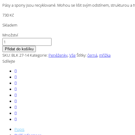
Pásy a spony jsou recyklované. Mohou se lišit svým odstínem, strukturou a tv
730
Kč
Skladem
Množství
Přidat do košíku
SKU:
BLK 27-14
Kategorie:
Peněženky
,
Vše
Štítky:
černá
,
mřížka
Sdílejte
Popis