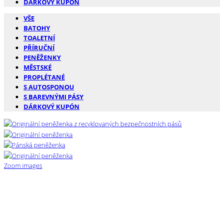
DÁRKOVÝ KUPÓN
VŠE
BATOHY
TOALETNÍ
PŘÍRUČNÍ
PENĚŽENKY
MĚSTSKÉ
PROPLÉTANÉ
S AUTOSPONOU
S BAREVNÝMI PÁSY
DÁRKOVÝ KUPÓN
Zoom images