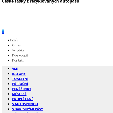
České tašky z recyklovaných autopásů
0
Menu
Domů
O nás
Výrobky
Kde koupit
Kontakt
VŠE
BATOHY
TOALETNÍ
PŘÍRUČNÍ
PENĚŽENKY
MĚSTSKÉ
PROPLÉTANÉ
S AUTOSPONOU
S BAREVNÝMI PÁSY