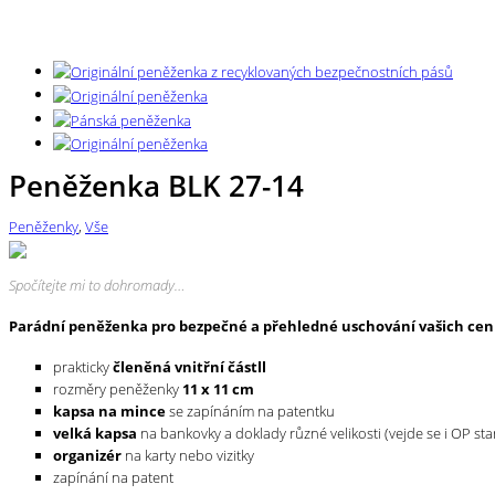
Peněženka BLK 27-14
Peněženky
,
Vše
Spočítejte mi to dohromady…
Parádní peněženka pro bezpečné a přehledné uschování vašich cennos
prakticky
členěná vnitřní částll
rozměry peněženky
11 x 11 cm
kapsa na mince
se zapínáním na patentku
velká kapsa
na bankovky a doklady různé velikosti (vejde se i OP sta
organizér
na karty nebo vizitky
zapínání na patent