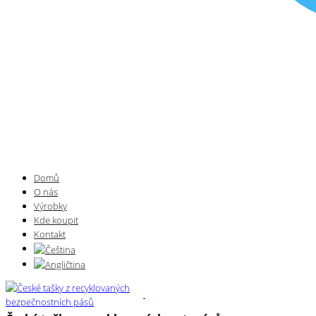
Domů
O nás
Výrobky
Kde koupit
Kontakt