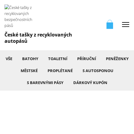
Me
České tašky z recyklovaných
autopásů
VŠE
BATOHY
TOALETNÍ
PŘÍRUČNÍ
PENĚŽENKY
MĚSTSKÉ
PROPLÉTANÉ
S AUTOSPONOU
S BAREVNÝMI PÁSY
DÁRKOVÝ KUPÓN