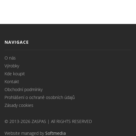
NAVIGACE
O nás
Výrobky
Kde koupit
Kontakt
Obchodní podmínky
Prohlášení o ochraně osobních údajů
Zásady cookies
© 2013-2026 ZASPAS | All RIGHTS RESERVED
Website managed by
Softmedia