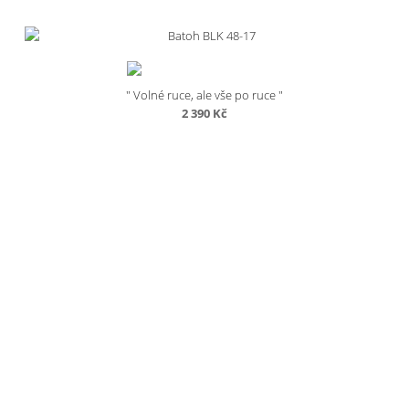
" Volné ruce, ale vše po ruce "
2 390
Kč