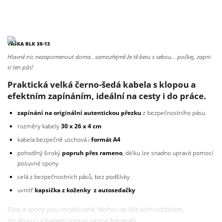
TAŠKA BLK 38-13
Hlavně nic nezapomenout doma…samozřejmě že tě beru s sebou… počkej, zapni
si ten pás!
Praktická velká černo-šedá kabela s klopou a
efektním zapínáním, ideální na cesty i do práce.
zapínání na originální autentickou přezku
z bezpečnostního pásu
rozměry kabely
30 x 26 x 4 cm
kabela bezpečně uschová i
formát A4
pohodlný široký
popruh přes rameno
, délku lze snadno upravit pomocí
posuvné spony
celá z bezpečnostních pásů, bez podšívky
uvnitř
kapsička z koženky z autosedačky
Pásy a spony jsou recyklované. Mohou se lišit svým odstínem,
strukturou a tvarem (spony), oproti fotografii.