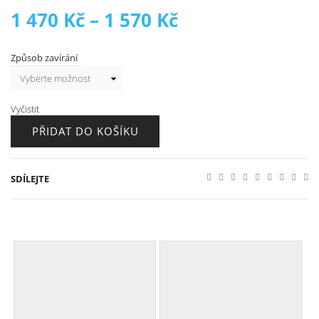
Rozpětí
1 470
Kč
–
1 570
Kč
cen:
Způsob zavírání
1
Vyčistit
470 Kč
PŘIDAT DO KOŠÍKU
až
SDÍLEJTE
1
570 Kč