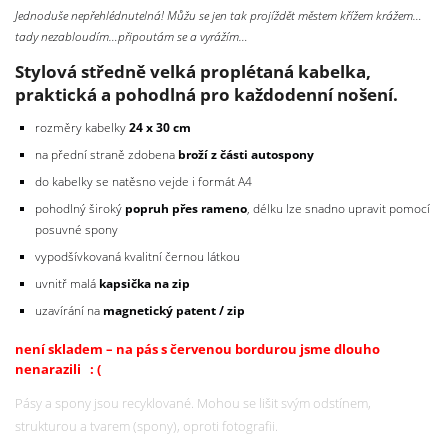
Jednoduše nepřehlédnutelná! Můžu se jen tak projíždět městem křížem krážem…
tady nezabloudím…připoutám se a vyrážím…
Stylová středně velká proplétaná kabelka,
praktická a pohodlná pro každodenní nošení.
rozměry kabelky
24 x 30 cm
na přední straně zdobena
broží z části autospony
do kabelky se natěsno vejde i formát A4
pohodlný široký
popruh přes rameno
, délku lze snadno upravit pomocí
posuvné spony
vypodšívkovaná kvalitní černou látkou
uvnitř malá
kapsička na zip
uzavírání na
magnetický patent / zip
není skladem – na
pás s červenou bordurou jsme dlouho
nenarazili : (
Pásy a spony jsou recyklované. Mohou se lišit svým odstínem,
strukturou a tvarem (spony), oproti fotografii.