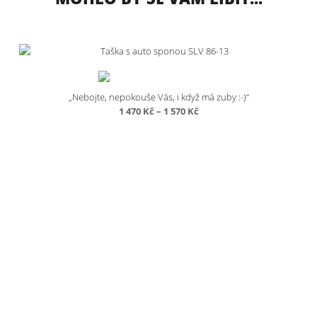
„Nebojte, nepokouše Vás, i když má zuby :-)“
Rozpětí
1 470
Kč
–
1 570
Kč
cen:
1
470 Kč
až
1
570 Kč