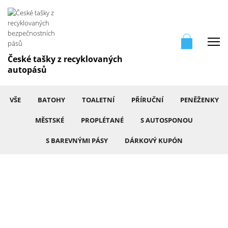
Me
České tašky z recyklovaných
autopásů
VŠE
BATOHY
TOALETNÍ
PŘÍRUČNÍ
PENĚŽENKY
MĚSTSKÉ
PROPLÉTANÉ
S AUTOSPONOU
S BAREVNÝMI PÁSY
DÁRKOVÝ KUPÓN