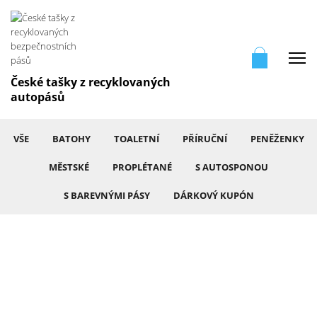
Me
České tašky z recyklovaných
autopásů
VŠE
BATOHY
TOALETNÍ
PŘÍRUČNÍ
PENĚŽENKY
MĚSTSKÉ
PROPLÉTANÉ
S AUTOSPONOU
S BAREVNÝMI PÁSY
DÁRKOVÝ KUPÓN