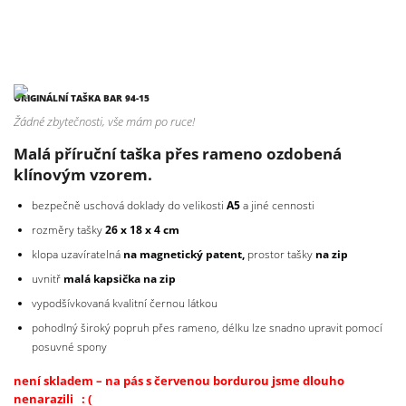
ORIGINÁLNÍ TAŠKA BAR 94-15
Žádné zbytečnosti, vše mám po ruce!
Malá příruční taška přes rameno ozdobená
klínovým vzorem.
bezpečně uschová doklady do velikosti
A5
a jiné cennosti
rozměry tašky
26 x 18 x 4 cm
klopa uzavíratelná
na magnetický patent,
prostor tašky
na zip
uvnitř
malá kapsička na zip
vypodšívkovaná kvalitní černou látkou
pohodlný široký popruh přes rameno, délku lze snadno upravit pomocí
posuvné spony
není skladem – na
pás s červenou bordurou jsme dlouho
nenarazili : (