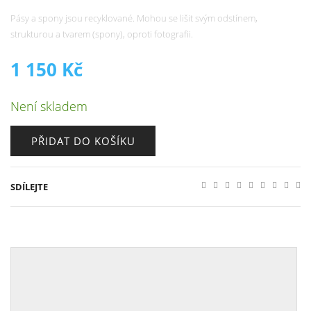
Pásy a spony jsou recyklované. Mohou se lišit svým odstínem,
strukturou a tvarem (spony), oproti fotografii.
1 150
Kč
Není skladem
PŘIDAT DO KOŠÍKU
SDÍLEJTE