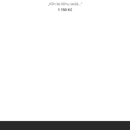
„Klín ke klínu sedá…“
1 150
Kč