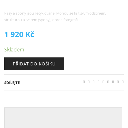
Pásy a spony jsou recyklované. Mohou se lišit svým odstínem,
strukturou a tvarem (spony), oproti fotografii.
1 920
Kč
Skladem
PŘIDAT DO KOŠÍKU
SDÍLEJTE