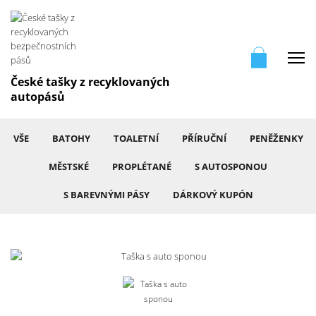
Me
České tašky z recyklovaných
autopásů
VŠE
BATOHY
TOALETNÍ
PŘÍRUČNÍ
PENĚŽENKY
MĚSTSKÉ
PROPLÉTANÉ
S AUTOSPONOU
S BAREVNÝMI PÁSY
DÁRKOVÝ KUPÓN