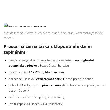
TAŠKA S AUTO SPONOU BLK 35-14
Máš peněženku? Mám. Klíče? Mám. Máš mobil? Mám. Máš místo? Jasně dej
to sem.
Prostorná černá taška s klopou a efektním
zapínáním.
neotřelý design díky směrování pásu a zapínáním
na originální
autentickou přezku
z bezpečnostního pásu
rozměry tašky
37
x 29
cm,
hloubka 8cm
bezpečně uschová i
větší
formát než A4
, nebo přenese šanon
pohodlný široký
popruh přes rameno
, délku lze snadno upravit pomocí
posuvné spony
celá z bezpečnostních pásů, bez podšívky
uvnitř kapsička z koženky z autosedačky