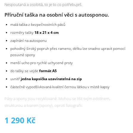
Nespoutaná a osobitá, to je to co potřebuješ.
Příruční taška na osobní věci s autosponou.
malá taška z bezpečnostních pásů
rozměry tašky
18 x 21 x 4 cm
zapínání na autosponu
pohodlný široký popruh přes rameno, délku lze snadno upravit pomocí
posuvné spony
menší ucho pro rychlé uchycené prsty
do tašky se vejde
formát A5
uvnitř
jedna kapsička uzavíratelná na zip
částečně vypodšívkovaná kvalitní černou látkou v místě kapsy
Pásy a spony jsou recyklované. Mohou se lišit svým odstínem,
strukturou a tvarem (spony), oproti fotografii.
1 290
Kč