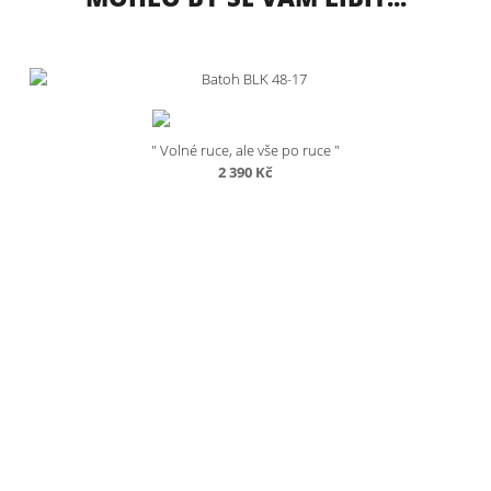
" Volné ruce, ale vše po ruce "
2 390
Kč