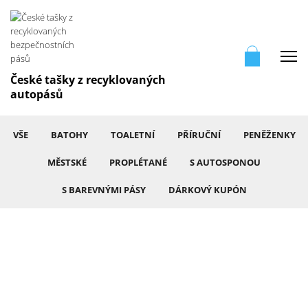
Me
České tašky z recyklovaných
autopásů
VŠE
BATOHY
TOALETNÍ
PŘÍRUČNÍ
PENĚŽENKY
MĚSTSKÉ
PROPLÉTANÉ
S AUTOSPONOU
S BAREVNÝMI PÁSY
DÁRKOVÝ KUPÓN