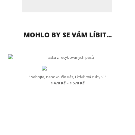
MOHLO BY SE VÁM LÍBIT...
"Nebojte, nepokouše Vás, i když má zuby :-)"
Rozpětí
1 470
Kč
–
1 570
Kč
cen:
1
470 Kč
až
1
570 Kč