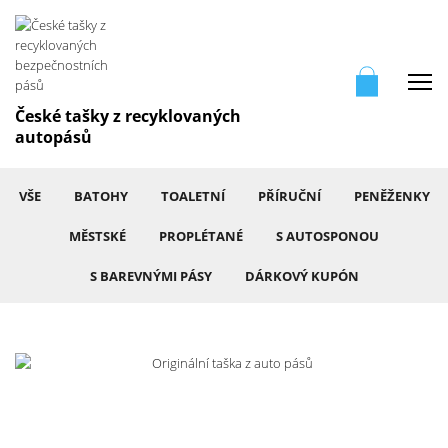
Me
České tašky z recyklovaných
autopásů
VŠE
BATOHY
TOALETNÍ
PŘÍRUČNÍ
PENĚŽENKY
MĚSTSKÉ
PROPLÉTANÉ
S AUTOSPONOU
S BAREVNÝMI PÁSY
DÁRKOVÝ KUPÓN