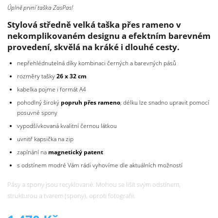
Úplně první taška ZasPas!
Stylová středně velká taška přes rameno v
nekomplikovaném designu a efektním barevném
provedení, skvělá na kráké i dlouhé cesty.
nepřehlédnutelná díky kombinaci černých a barevných pásů
rozměry tašky
26 x 32
cm
kabelka pojme i formát A4
pohodlný široký
popruh přes rameno
, délku lze snadno upravit pomocí
posuvné spony
vypodšívkovaná kvalitní černou látkou
uvnitř kapsička na zip
zapínání na
magnetický patent
s odstínem modré Vám rádi vyhovíme dle aktuálních možností
Pásy a spony jsou recyklované. Mohou se lišit svým odstínem,
strukturou a tvarem (spony), oproti fotografii.