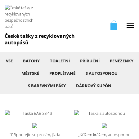
Me
České tašky z recyklovaných
autopásů
VŠE
BATOHY
TOALETNÍ
PŘÍRUČNÍ
PENĚŽENKY
MĚSTSKÉ
PROPLÉTANÉ
S AUTOSPONOU
S BAREVNÝMI PÁSY
DÁRKOVÝ KUPÓN
"Připoutejte se prosím, jízda
„Křížem krážem, autosponou