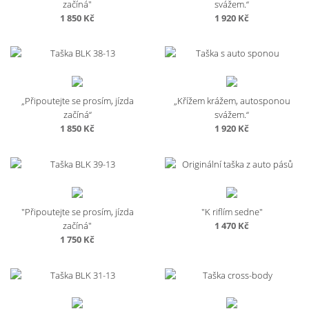
začíná"
svážem.“
1 850
Kč
1 920
Kč
„Připoutejte se prosím, jízda
„Křížem krážem, autosponou
začíná“
svážem.“
1 850
Kč
1 920
Kč
"Připoutejte se prosím, jízda
"K riflím sedne"
začíná"
1 470
Kč
1 750
Kč