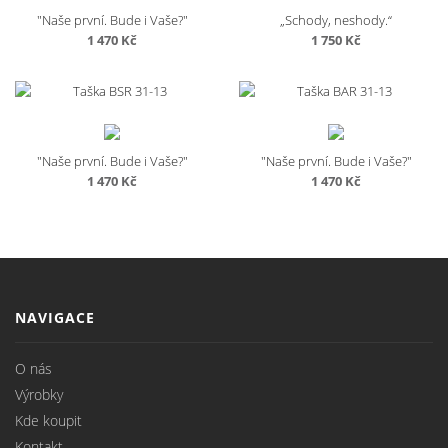
"Naše první. Bude i Vaše?"
„Schody, neshody.“
1 470
Kč
1 750
Kč
"Naše první. Bude i Vaše?"
"Naše první. Bude i Vaše?"
1 470
Kč
1 470
Kč
NAVIGACE
O nás
Výrobky
Kde koupit
Kontakt