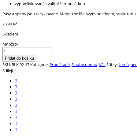
vypodšívkovaná kvalitní černou látkou
Pásy a spony jsou recyklované. Mohou se lišit svým odstínem, strukturou a
2 290
Kč
Skladem
Množství
Přidat do košíku
SKU:
BLK 02-17
Kategorie:
Proplétané
,
S autosponou
,
Vše
Štítky:
černá
,
nem
Sdílejte