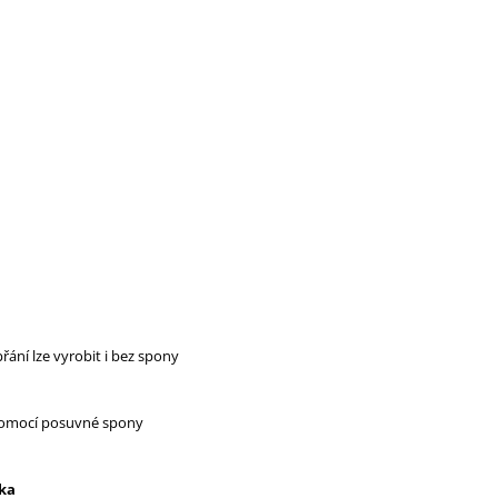
řání lze vyrobit i bez spony
 pomocí posuvné spony
žka