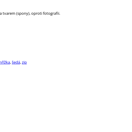
 tvarem (spony), oproti fotografii.
řížka
,
šedá
,
zip