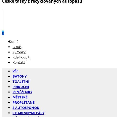
České tašky z recyklovaných autopásů
0
Menu
Domů
O nás
Výrobky
Kde koupit
Kontakt
VŠE
BATOHY
TOALETNÍ
PŘÍRUČNÍ
PENĚŽENKY
MĚSTSKÉ
PROPLÉTANÉ
S AUTOSPONOU
S BAREVNÝMI PÁSY