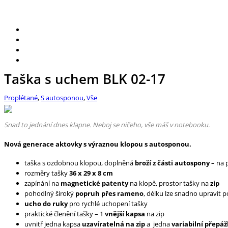
Taška s uchem BLK 02-17
Proplétané
,
S autosponou
,
Vše
Snad to jednání dnes klapne. Neboj se ničeho, vše máš v notebooku.
Nová generace aktovky s výraznou klopou s autosponou.
taška s ozdobnou klopou, doplněná
broží z části autospony –
na p
rozměry tašky
36
x 29 x 8 cm
zapínání na
magnetické patenty
na klopě, prostor tašky na
zip
pohodlný široký
popruh přes rameno
, délku lze snadno upravit
ucho do ruky
pro rychlé uchopení tašky
praktické členění tašky – 1
vnější kapsa
na zip
uvnitř jedna kapsa
uzavíratelná na zip
a
jedna
variabilní přepá