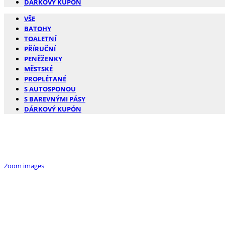
DÁRKOVÝ KUPÓN
VŠE
BATOHY
TOALETNÍ
PŘÍRUČNÍ
PENĚŽENKY
MĚSTSKÉ
PROPLÉTANÉ
S AUTOSPONOU
S BAREVNÝMI PÁSY
DÁRKOVÝ KUPÓN
Zoom images