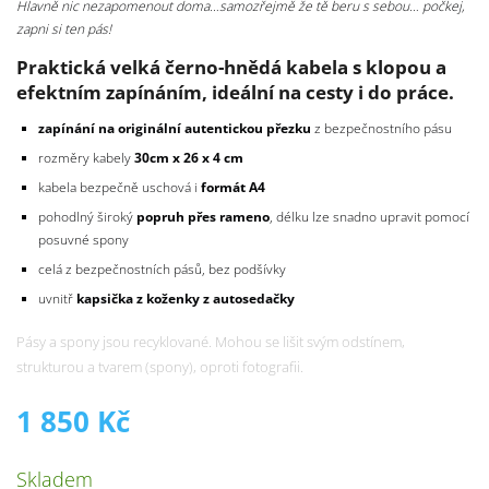
Hlavně nic nezapomenout doma…samozřejmě že tě beru s sebou… počkej,
zapni si ten pás!
Praktická velká černo-hnědá kabela s klopou a
efektním zapínáním, ideální na cesty i do práce.
zapínání na originální autentickou přezku
z bezpečnostního pásu
rozměry kabely
30cm x 26 x 4 cm
kabela bezpečně uschová i
formát A4
pohodlný široký
popruh přes rameno
, délku lze snadno upravit pomocí
posuvné spony
celá z bezpečnostních pásů, bez podšívky
uvnitř
kapsička z koženky z autosedačky
Pásy a spony jsou recyklované. Mohou se lišit svým odstínem,
strukturou a tvarem (spony), oproti fotografii.
1 850
Kč
Skladem