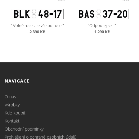
" Volné ruce, ale vše po ruce "
"Odpoutej se!!!"
2 390
Kč
1 290
Kč
NAVIGACE
O nás
Výrobky
Kde koupit
Kontakt
Obchodní podmínky
Prohlášení o ochraně osobních údajů