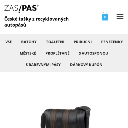
Me
0
České tašky z recyklovaných
autopásů
VŠE
BATOHY
TOALETNÍ
PŘÍRUČNÍ
PENĚŽENKY
MĚSTSKÉ
PROPLÉTANÉ
S AUTOSPONOU
S BAREVNÝMI PÁSY
DÁRKOVÝ KUPÓN